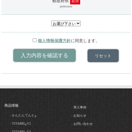
都道府県
必須
prefectures
個人情報保護方針
に同意します。
商品情報
導入事例
かんたんてんと
お知らせ
®
VITABRI
V2
お問い合わせ
®
VITABRI
V3