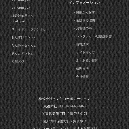
®
インフォメーション
VITABRI
V5
®
目的から探す
猛暑対策用テント
選ばれる理由
Cool Spot
お客様の声
スライドルーフテント
®
パンフレット/取扱説明書
おたすけテント2
資料請求
たため～るくん
®
サイトマップ
あっとテント
®
よくあるご質問
X-GLOO
修理方法
会社情報
株式会社さくらコーポレーション
京都本社 TEL.
0774-65-4468
関東営業所 TEL.
048-737-0171
個人情報保護方針
/
免責事項
カスタマーハラスメントに対する対応方針