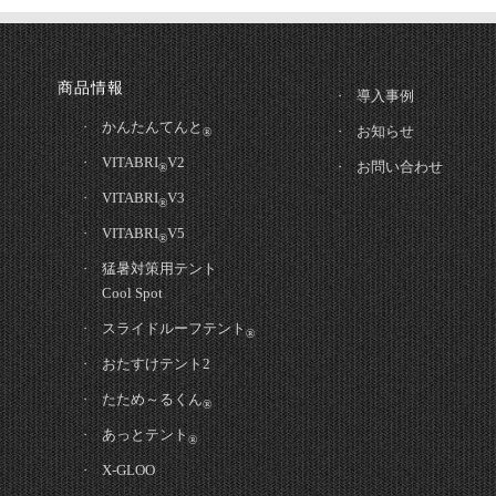
商品情報
導入事例
かんたんてんと
お知らせ
®
VITABRI
V2
お問い合わせ
®
VITABRI
V3
®
VITABRI
V5
®
猛暑対策用テント
Cool Spot
スライドルーフテント
®
おたすけテント2
たため～るくん
®
あっとテント
®
X-GLOO