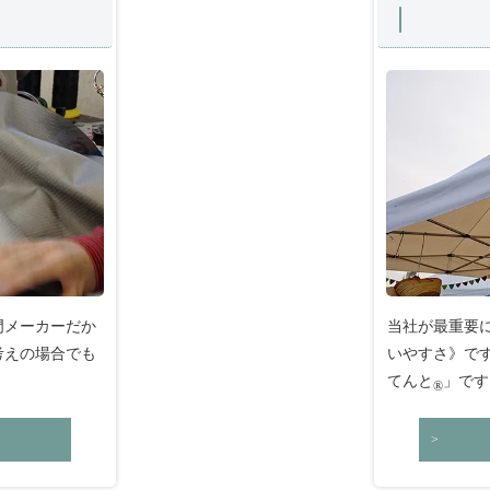
門メーカーだか
当社が最重要
考えの場合でも
いやすさ》で
てんと
」です
®