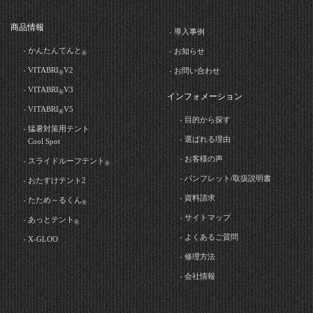
商品情報
導入事例
かんたんてんと
お知らせ
®
VITABRI
V2
お問い合わせ
®
VITABRI
V3
®
インフォメーション
VITABRI
V5
®
目的から探す
猛暑対策用テント
選ばれる理由
Cool Spot
お客様の声
スライドルーフテント
®
パンフレット/取扱説明書
おたすけテント2
資料請求
たため～るくん
®
サイトマップ
あっとテント
®
よくあるご質問
X-GLOO
修理方法
会社情報