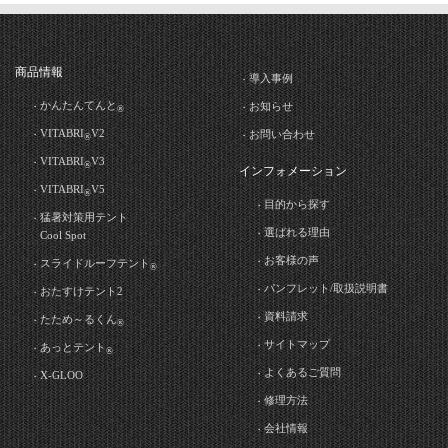
商品情報
導入事例
かんたんてんと
お知らせ
®
VITABRI
V2
お問い合わせ
®
VITABRI
V3
®
インフォメーション
VITABRI
V5
®
目的から探す
猛暑対策用テント
選ばれる理由
Cool Spot
お客様の声
スライドルーフテント
®
パンフレット/取扱説明書
おたすけテント2
資料請求
たため～るくん
®
サイトマップ
あっとテント
®
よくあるご質問
X-GLOO
修理方法
会社情報