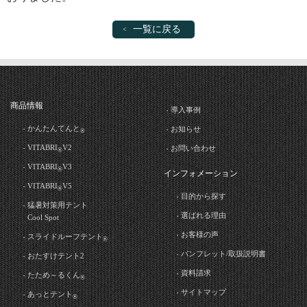
一覧に戻る
商品情報
導入事例
かんたんてんと
お知らせ
®
VITABRI
V2
お問い合わせ
®
VITABRI
V3
®
インフォメーション
VITABRI
V5
®
目的から探す
猛暑対策用テント
選ばれる理由
Cool Spot
お客様の声
スライドルーフテント
®
パンフレット/取扱説明書
おたすけテント2
資料請求
たため～るくん
®
サイトマップ
あっとテント
®