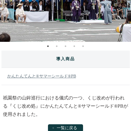
導入商品
かんたんてんと®サマーシールド®PB
祇園祭の山鉾巡行における儀式の一つ、くじ改めが行われ
る『くじ改め処』にかんたんてんと®サマーシールド®PBが
使用されました。
一覧に戻る