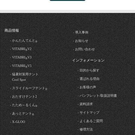
商品情報
導入事例
かんたんてんと
お知らせ
®
VITABRI
V2
お問い合わせ
®
VITABRI
V3
®
インフォメーション
VITABRI
V5
®
目的から探す
猛暑対策用テント
選ばれる理由
Cool Spot
お客様の声
スライドルーフテント
®
パンフレット/取扱説明書
おたすけテント2
資料請求
たため～るくん
®
サイトマップ
あっとテント
®
よくあるご質問
X-GLOO
修理方法